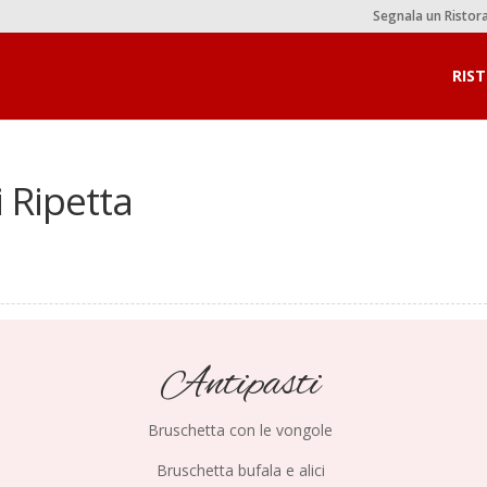
Segnala un Ristor
RIS
i Ripetta
Antipasti
Bruschetta con le vongole
Bruschetta bufala e alici