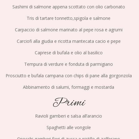
Sashimi di salmone appena scottato con olio carbonato
Tris di tartare tonnetto,spigola e salmone
Carpaccio di salmone marinato al pepe rosa e agrumi
Carciofi alla giudia e ricotta mantecata cacio e pepe
Caprese di bufala e olio al basilico
Tempura di verdure e fonduta di parmigiano
Prosciutto e bufala campana con chips di pane alla gorgonzola
Abbinamento di salumi, formaggi e mostarda
Primi
Ravioli gamberi e salsa all’arancio
Spaghetti alle vongole
Gnocchi gamberi,fiori di zucca e pistillo di zafferano